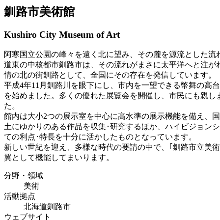
釧路市美術館
Kushiro City Museum of Art
阿寒国立公園の峰々を遠く北に望み、その麓を源流とした流
道東の中核都市釧路市は、その流れがまさに太平洋へと注が
情の北の街釧路として、全国にその存在を発信しています。
平成4年11月釧路川を眼下にし、市内を一望できる幣舞の高
を始めました。多くの優れた展覧会を開催し、市民にも親しま
た。
館内は大小2つの展示室を中心に高水準の展示機能を備え、
土にゆかりのある作品を収集･研究するほか、ハイビジョン
ての利点･特長を十分に活かしたものとなっています。
新しい世紀を迎え、多様な時代の要請の中で、｢釧路市立美
翼として機能してまいります。
分野・領域
美術
活動拠点
北海道釧路市
ウェブサイト