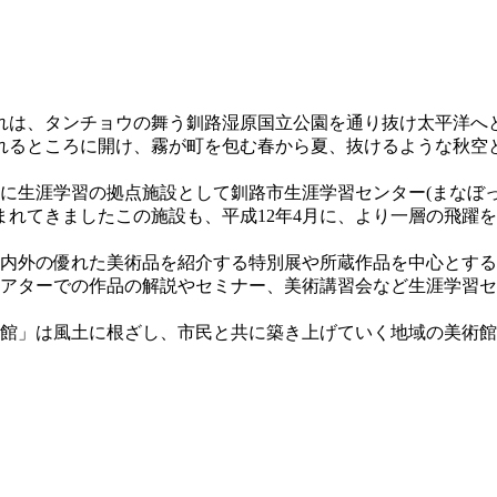
れは、タンチョウの舞う釧路湿原国立公園を通り抜け太平洋へ
れるところに開け、霧が町を包む春から夏、抜けるような秋空
台に生涯学習の拠点施設として釧路市生涯学習センター(まなぼ
れてきましたこの施設も、平成12年4月に、より一層の飛躍
国内外の優れた美術品を紹介する特別展や所蔵作品を中心とす
シアターでの作品の解説やセミナー、美術講習会など生涯学習
術館」は風土に根ざし、市民と共に築き上げていく地域の美術